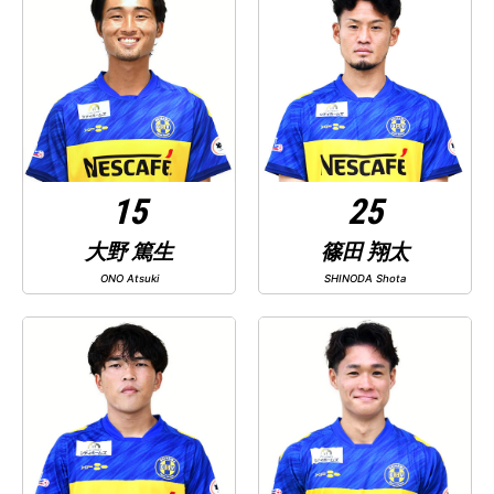
15
25
大野 篤生
篠田 翔太
ONO Atsuki
SHINODA Shota