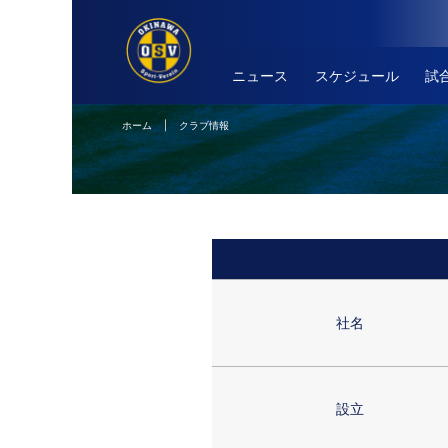
ニュース
スケジュール
試
ホーム
| クラブ情報
社名
設立