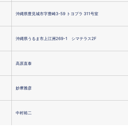
沖縄県豊見城市字豊崎3-59 トヨプラ 311号室
沖縄県うるま市上江洲269-1 シマテラス2F
高原直泰
妙摩雅彦
中村裕二