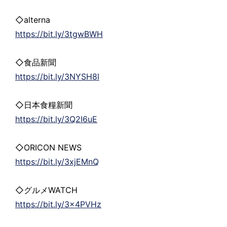
◇alterna
https://bit.ly/3tgwBWH
◇食品新聞
https://bit.ly/3NYSH8l
◇日本食糧新聞
https://bit.ly/3Q2I6uE
◇ORICON NEWS
https://bit.ly/3xjEMnQ
◇グルメWATCH
https://bit.ly/3x4PVHz