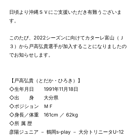
日頃より沖縄ＳＶにご支援いただき有難うございま
す。
このたび、2022シーズンに向けてカターレ富山（Ｊ
３）から戸高弘貴選手が加入することになりましたの
でお知らせします。
【戸高弘貴（とだか・ひろき）】
◇生年月日 1991年11月18日
◇出 身 大分県
◇ポジション ＭＦ
◇身長／体重 161cm ／ 62kg
◇所 属 歴
彦陽ジュニア － 鶴岡s-play － 大分トリニータU-12