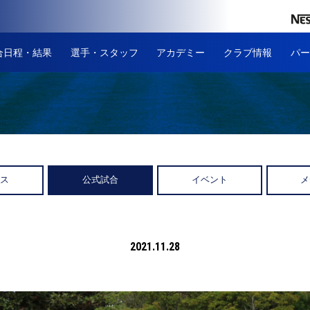
合日程・結果
選手・スタッフ
アカデミー
クラブ情報
パー
ース
公式試合
イベント
メ
2021.11.28