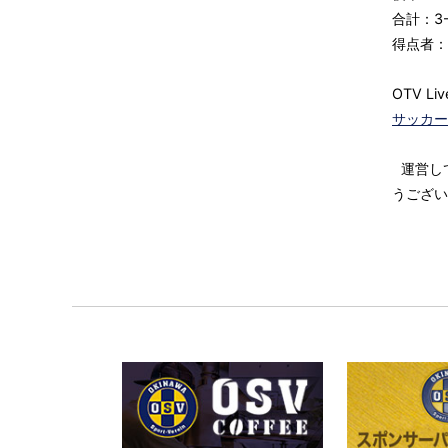
合計：3-
得点者：
OTV 
サッカー
運営し
うござい