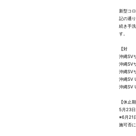
新型コロ
記の通り
続き手洗
す。
【対 
沖縄SV
沖縄SV
沖縄SV
沖縄SV 
沖縄SV 
【休止期
5月23
※6月2
施可否に