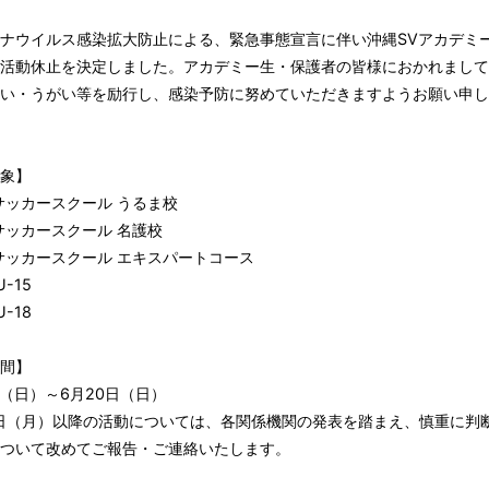
ナウイルス感染拡大防止による、緊急事態宣言に伴い沖縄SVアカデミ
活動休止を決定しました。アカデミー生・保護者の皆様におかれまして
い・うがい等を励行し、感染予防に努めていただきますようお願い申し
象】
サッカースクール うるま校
サッカースクール 名護校
サッカースクール エキスパートコース
U-15
U-18
間】
日（日）～6月20日（日）
1日（月）以降の活動については、各関係機関の発表を踏まえ、慎重に判
ついて改めてご報告・ご連絡いたします。