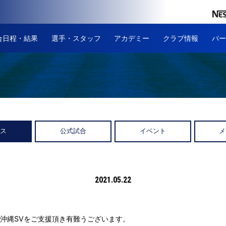
合日程・結果
選手・スタッフ
アカデミー
クラブ情報
パー
ース
公式試合
イベント
メ
2021.05.22
沖縄SVをご支援頂き有難うございます。