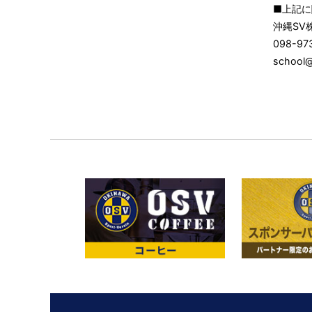
■上記に
沖縄SV
098-97
school