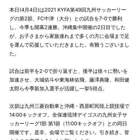
本日(4月4日)は2021 KYFA第49回九州サッカーリー
グの第2節、FC中津（大分）との試合を7-0で勝利
し、今季も開幕2連勝。沖縄集中開催の2日目でした
が、お子さまから家族連れまで多くの方に会場まで足
を運んで応援していただきました。有難うございまし
た。
試合は前半を2-0で折り返すと、後半は徐々に勢いを
加速させ、大城佑斗や東海林佑飛、藤澤典隆、和田健
太郎ら今季新加入選手が活躍し一挙5得点。
次節は九州三菱自動車と沖縄・西原町民陸上競技場で
14:00キックオフ。全保連琉球デイゴスの九州女子サ
ッカーリーグ1部 第1節（11:00キックオフ）との同日
開催です。是非、会場でご覧ください。引き続き、皆