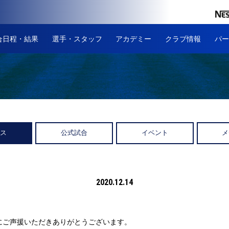
合日程・結果
選手・スタッフ
アカデミー
クラブ情報
パー
ース
公式試合
イベント
メ
2020.12.14
にご声援いただきありがとうございます。