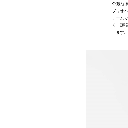
◇藤池 
ブリオベ
チームで
くし頑張
します。