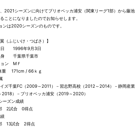
、2021シーズンに向けてブリオベッカ浦安（関東リーグ1部）から藤池
ることになりましたのでお知らせします。
ョンは2020シーズンのものです。
翼（ふじいけ・つばさ）】
日 1996年9月3日
身 千葉県千葉市
ョン МＦ
重 171cm / 66ｋｇ
属
ズ千葉FC（2009～2011）－習志野高校（2012～2014）－静岡産
5～2018）－ブリオベッカ浦安（2019～2020）
0シーズン成績
部 2試合 0得点
成績
部 13試合 2得点