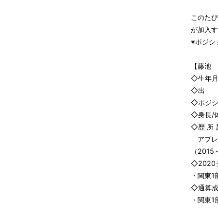
このたび
が加入す
※ポジシ
【藤池 
◇生年月
◇出 
◇ポジシ
◇身長/体
◇歴 所 
アブレイ
（201
◇202
・関東1
◇通算
・関東1