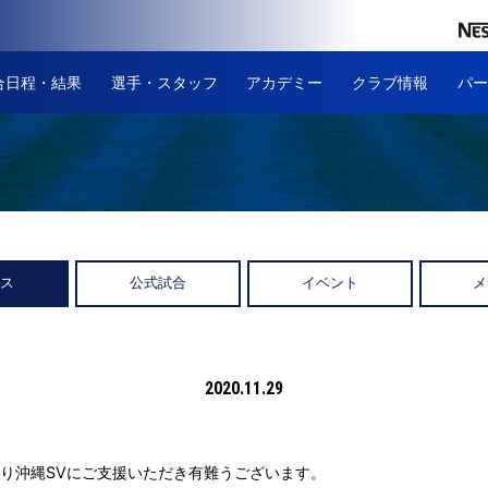
合日程・結果
選手・スタッフ
アカデミー
クラブ情報
パー
ース
公式試合
イベント
メ
2020.11.29
り沖縄SVにご支援いただき有難うございます。