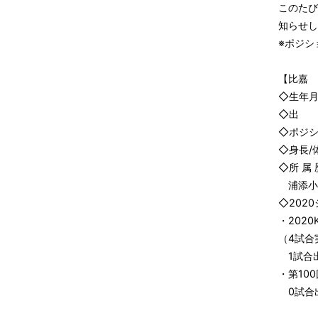
このたび
知らせし
※ポジシ
【比嘉 
◇生年月
◇出 
◇ポジ
◇身長/体
◇所 属 
浦添小学
◇202
・202
（4試合
1試合
・第10
0試合