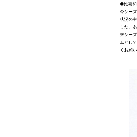
●比嘉和
今シーズ
状況の中
した。あ
来シーズ
ムとして
くお願い