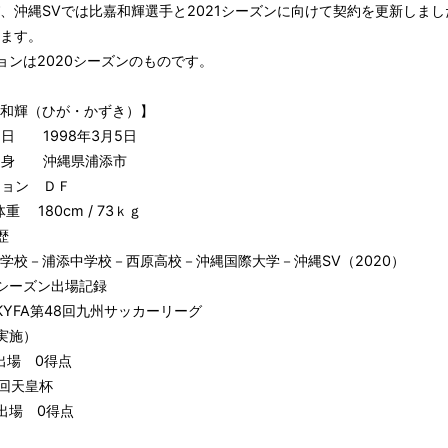
、沖縄SVでは比嘉和輝選手と2021シーズンに向けて契約を更新しまし
ます。
ョンは2020シーズンのものです。
和輝（ひが・かずき）】
日 1998年3月5日
身 沖縄県浦添市
ション ＤＦ
重 180cm / 73ｋｇ
歴
校－浦添中学校－西原高校－沖縄国際大学－沖縄SV（2020）
0シーズン出場記録
0KYFA第48回九州サッカーリーグ
実施）
出場 0得点
0回天皇杯
出場 0得点