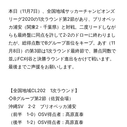
本日（11月7日）、全国地域サッカーチャンピオンズ
リーグ2020の1次ラウンド第2節があり、ブリオベッ
カ浦安（関東2・千葉県）と対戦。二度リードしなが
らも最終盤に同点を許して2‐2のドローに終わりまし
たが、総得点数でBグループ首位をキープ。あす（11
月8日）の第3節は1次ラウンド最終節で、勝点同数で
並ぶFC刈谷と決勝ラウンド進出をかけて戦います。
最後までご声援をお願いします。
【全国地域CL202 1次ラウンド】
◇Bグループ第2節（佐賀会場）
沖縄SV 2-2 ブリオベッカ浦安
（前半 1-0）OSV得点者：髙原直泰
（後半 1-2）OSV得点者：髙原直泰