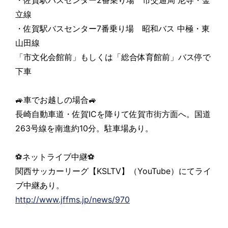
立線
・佐賀駅バスセンター7番乗り場 昭和バス 中極・東
山田線
「市文化会館前」もしくは「総合体育館前」バス停で
下車
🚙車でお越しの場合🚙
長崎自動車道・佐賀ICを降りて佐賀市街方面へ。国道
263号線を南進約10分。駐車場あり。
⚽ネットライブ中継⚽
関西サッカーリーグ【KSLTV】（YouTube）にてライ
ブ中継あり。
http://www.jffms.jp/news/970