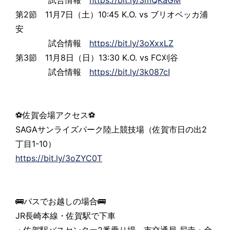
第2節 11月7日（土）10:45 K.O. vs ブリオベッカ浦
安
試合情報
https://bit.ly/3oXxxLZ
第3節 11月8日（日）13:30 K.O. vs FC刈谷
試合情報
https://bit.ly/3k087cI
⚽佐賀会場アクセス⚽
SAGAサンライズパーク陸上競技場（佐賀市日の出2
丁目1-10）
https://bit.ly/3oZYC0T
🚌バスでお越しの場合🚌
JR長崎本線・佐賀駅で下車
・佐賀駅バスセンター2番乗り場 市交通局 尼寺・金