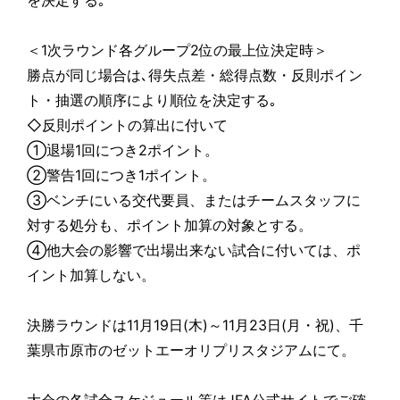
＜1次ラウンド各グループ2位の最上位決定時＞
勝点が同じ場合は､得失点差・総得点数・反則ポイン
ト・抽選の順序により順位を決定する｡
◇反則ポイントの算出に付いて
①退場1回につき2ポイント。
②警告1回につき1ポイント。
③ベンチにいる交代要員、またはチームスタッフに
対する処分も、ポイント加算の対象とする。
④他大会の影響で出場出来ない試合に付いては、ポ
イント加算しない。
決勝ラウンドは11月19日(木)～11月23日(月・祝)、千
葉県市原市のゼットエーオリプリスタジアムにて。
大会の各試合スケジュール等はJFA公式サイトでご確