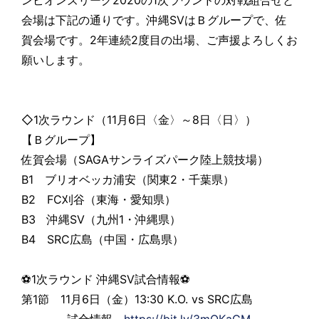
会場は下記の通りです。沖縄SVはＢグループで、佐
賀会場です。2年連続2度目の出場、ご声援よろしくお
願いします。
◇1次ラウンド（11月6日〈金〉～8日〈日〉）
【Ｂグループ】
佐賀会場（SAGAサンライズパーク陸上競技場）
B1 ブリオベッカ浦安（関東2・千葉県）
B2 FC刈谷（東海・愛知県）
B3 沖縄SV（九州1・沖縄県）
B4 SRC広島（中国・広島県）
⚽1次ラウンド 沖縄SV試合情報⚽
第1節 11月6日（金）13:30 K.O. vs SRC広島
試合情報
https://bit.ly/3mQKaGM