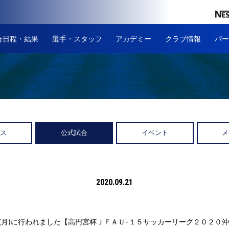
合日程・結果
選手・スタッフ
アカデミー
クラブ情報
パー
ース
公式試合
イベント
メ
2020.09.21
日(月)に行われました【高円宮杯ＪＦＡＵ-１５サッカーリーグ２０２０