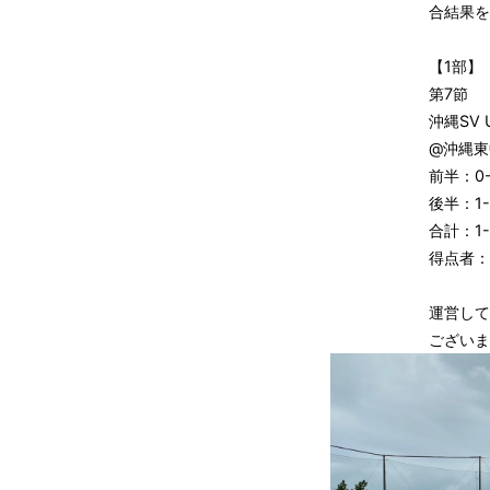
合結果を
【1部】
第7節
沖縄SV 
@沖縄東
前半：0-
後半：1-
合計：1-
得点者：
運営して
ございま