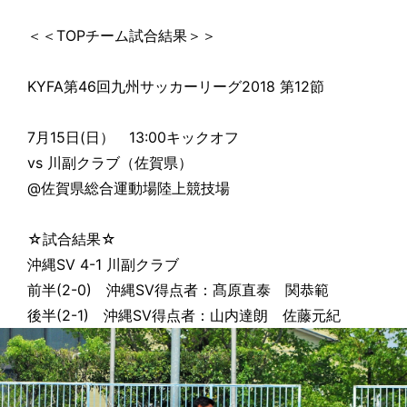
＜＜TOPチーム試合結果＞＞
KYFA第46回九州サッカーリーグ2018 第12節
7月15日(日） 13:00キックオフ
vs 川副クラブ（佐賀県）
@佐賀県総合運動場陸上競技場
☆試合結果☆
沖縄SV 4-1 川副クラブ
前半(2-0) 沖縄SV得点者：髙原直泰 関恭範
後半(2-1) 沖縄SV得点者：山内達朗 佐藤元紀