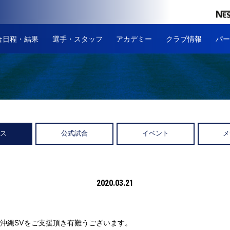
合日程・結果
選手・スタッフ
アカデミー
クラブ情報
パー
ース
公式試合
イベント
メ
2020.03.21
沖縄SVをご支援頂き有難うございます。