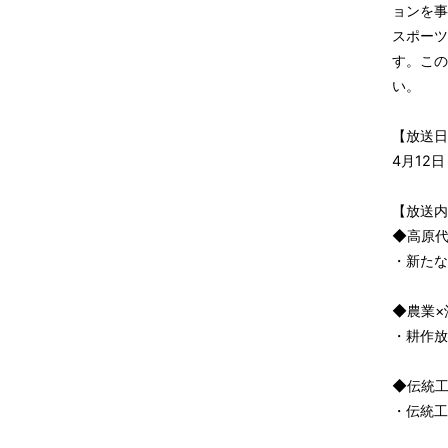
ョンを事
スポーツ
す。この
い。
【放送日
4月12
【放送内
◆高原
・新たな
◆農業×
・耕作放
◆伝統工
・伝統工