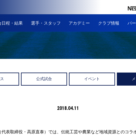
合日程・結果
選手・スタッフ
アカデミー
クラブ情報
パー
ース
公式試合
イベント
メ
2018.04.11
（代表取締役・高原直泰）では、伝統工芸や農業など地域資源とのコラ