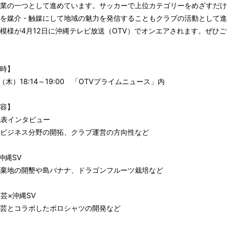
業の一つとして進めています。サッカーで上位カテゴリーをめざすだけ
を媒介・触媒にして地域の魅力を発信することもクラブの活動として進
模様が4月12日に沖縄テレビ放送（OTV）でオンエアされます。ぜひ
時】
日（木）18:14～19:00 「OTVプライムニュース」内
容】
代表インタビュー
ビジネス分野の開拓、クラブ運営の方向性など
沖縄SV
棄地の開墾や島バナナ、ドラゴンフルーツ栽培など
芸×沖縄SV
芸とコラボしたポロシャツの開発など