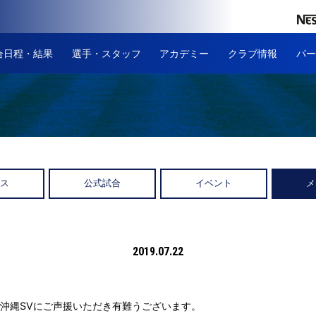
合日程・結果
選手・スタッフ
アカデミー
クラブ情報
パー
ース
公式試合
イベント
メ
2019.07.22
沖縄SVにご声援いただき有難うございます。