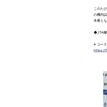
このたび
の機内誌
本番とな
◆JTA機
※ コー
https://