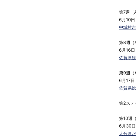
第7週（
6月10日
中城村吉
第8週（
6月16日
佐賀県総
第9週（
6月17日
佐賀県総
第2ステ
第10週
6月30
大分県だ