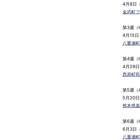
4月8日（
金武町フ
第3週（
4月15日
八重瀬町
第4週（
4月29日
西原町民
第5週（
5月20
熊本県嘉
第6週（
6月3日（
八重瀬町