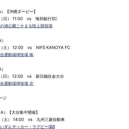
A）【沖縄ダービー】
（日） 11:00 vs 海邦銀行SC
の浦公園ごさまる陸上競技場
A）
（土） 12:00 vs NIFS KANOYA FC
合運動場球技場 南
A）
（日） 12:00 vs 新日鐵住金大分
合運動場球技場 北
ージ
（A）【大分集中開催】
日（土） 14:00 vs 九州三菱自動車
いぎんサッカー・ラグビー場B