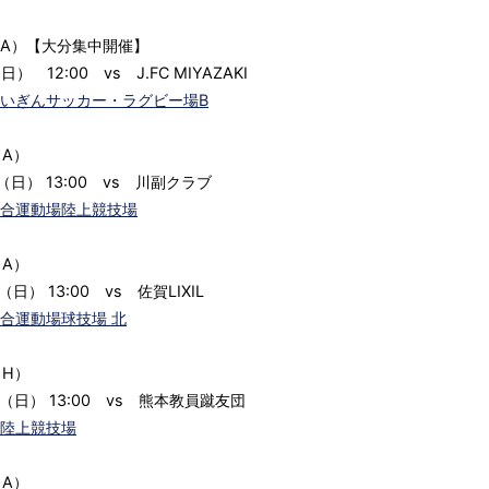
（A）【大分集中開催】
日） 12:00 vs J.FC MIYAZAKI
いぎんサッカー・ラグビー場B
（A）
（日） 13:00 vs 川副クラブ
合運動場陸上競技場
（A）
（日） 13:00 vs 佐賀LIXIL
合運動場球技場 北
（H）
日（日） 13:00 vs 熊本教員蹴友団
陸上競技場
（A）