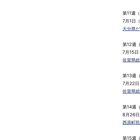
第11週
7月1日（
大分県だ
第12週
7月15日
佐賀県総
第13週
7月22日
佐賀県総
第14週
8月26
西原町民
第15週