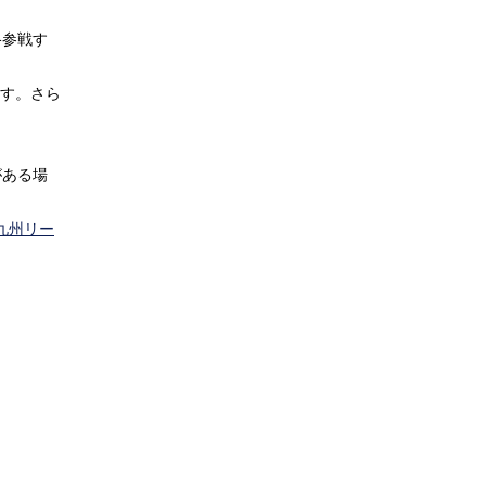
格参戦す
ます。さら
がある場
8九州リー