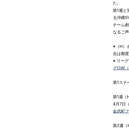
た。
第1週と
る沖縄S
チーム創
なるご声
※（H）
合は都度
※ リー
グ日程（
第1ステ
第1週（
4月7日
金武町フ
第2週（