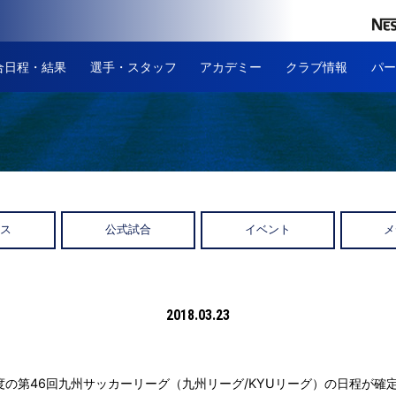
合日程・結果
選手・スタッフ
アカデミー
クラブ情報
パー
ース
公式試合
イベント
メ
2018.03.23
年度の第46回九州サッカーリーグ（九州リーグ/KYUリーグ）の日程が確