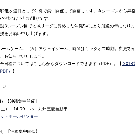
第2週を連日として沖縄で集中開催して開幕します。今シーズンから昇
Vの試合は下記の通りです。
設3シーズン目で地域リーグに昇格した沖縄SVにとり飛躍の年になり
援をお願い申し上げます。
ホームゲーム、（A）アウェイゲーム、時間はキックオフ時刻。変更等
、お知らせいたします。
グ全日程についてはこちらからダウンロードできます（PDF）。【
201
PDF）
】
ージ
H）【沖縄集中開催】
（土） 14:00 vs 九州三菱自動車
ットボールセンター
H）【沖縄集中開催】