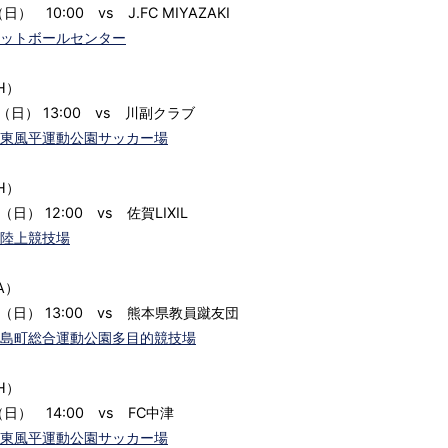
日） 10:00 vs J.FC MIYAZAKI
ットボールセンター
H）
（日） 13:00 vs 川副クラブ
東風平運動公園サッカー場
H）
（日） 12:00 vs 佐賀LIXIL
陸上競技場
A）
日（日） 13:00 vs 熊本県教員蹴友団
島町総合運動公園多目的競技場
H）
日） 14:00 vs FC中津
東風平運動公園サッカー場