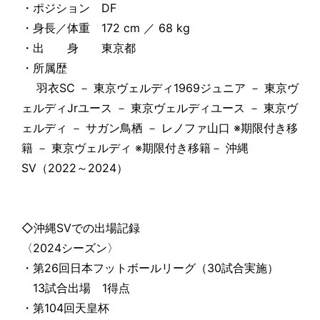
・ポジション DF
・身長／体重 172 cm ／ 68 kg
・出 身 東京都
・所属歴
羽衣SC － 東京ヴェルディ1969ジュニア － 東京ヴ
ェルディJrユース － 東京ヴェルディユース － 東京ヴ
ェルディ － サガン鳥栖 － レノファ山口 ※期限付き移
籍 － 東京ヴェルディ ※期限付き移籍－ 沖縄
SV（2022～2024）
◇沖縄SVでの出場記録
〈2024シーズン〉
・第26回日本フットボールリーグ（30試合実施）
13試合出場 1得点
・第104回天皇杯