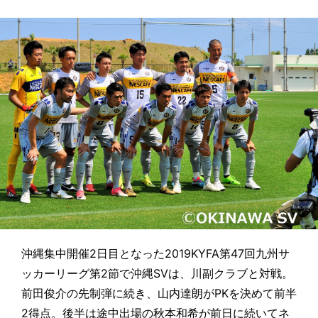
沖縄集中開催2日目となった2019KYFA第47回九州サ
ッカーリーグ第2節で沖縄SVは、川副クラブと対戦。
前田俊介の先制弾に続き、山内達朗がPKを決めて前半
2得点。後半は途中出場の秋本和希が前日に続いてネ