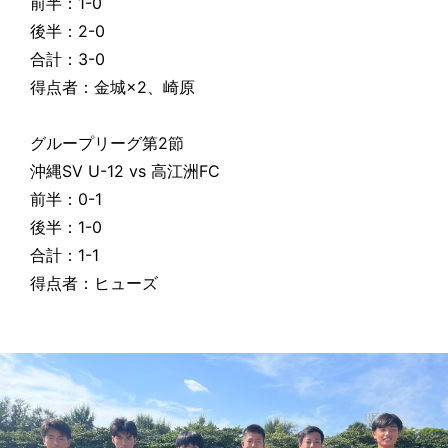
前半：1-0
後半：2-0
合計：3-0
得点者：金城×2、崎原
グループリーグ第2節
沖縄SV U-12 vs 高江洲FC
前半：0-1
後半：1-0
合計：1-1
得点者：ヒューズ