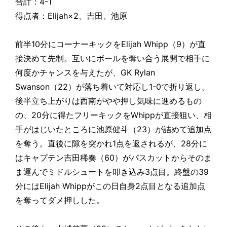
合計：4-1
得点者：Elijah×2、吉田、池原
前半10分にコーナーキックをElijah Whipp（9）が直
接決めて先制。互いにボールを奪い合う展開で相手に
何度かチャンスを与えたが、GK Rylan
Swanson（22）が落ち着いて対応し1-0で折り返し。
後半立ち上がりは西南がやや押し気味に進めるもの
の、20分に得たフリーキックをWhippが直接狙い、相
手がはじいたところに池原健斗（23）が詰めて追加点
を奪う。直後に隙を突かれ1点を返されるが、28分に
はキャプテン吉田稀奏（60）がパスカットからそのま
ま運んでミドルシュートを叩き込み3点目。終盤の39
分にはElijah Whippがこの日自身2点目となる追加点
を奪ってダメ押しした。