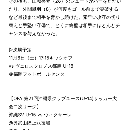
その後も、山城啓夢（28）のシュートがバーをたたい
たり、外間風羽（8）が何度もゴール前まで突破する
など最後まで相手を脅かし続けた。素早い攻守の切り
替えと手堅い守備で、とくに終盤は相手にほとんどチ
ャンスを与えなかった。
▷決勝予定
11月8日（土）17:15キックオフ
vs ヴェロスクロノス都農 U-18
＠福岡フットボールセンター
【OFA 第21回沖縄県クラブユース(U-14)サッカー大
会ニ次リーグ】
沖縄SV U-15 vs ヴィクサーレ
@奥武山陸上競技場