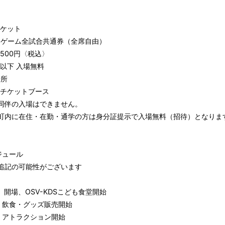
チケット
ムゲーム全試合共通券（全席自由）
,500円〈税込〉
以下 入場無料
場所
チケットブース
同伴の入場はできません。
町内に在住・在勤・通学の方は身分証提示で入場無料（招待）となりま
ケジュール
追記の可能性がございます
0 開場、OSV-KDSこども食堂開始
・グッズ販売開始
ラクション開始