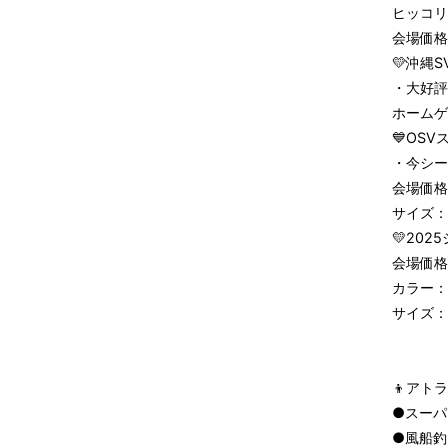
ヒッコリ
会場価格 
💛沖縄
・大好評
ホームゲ
💙OS
・今シー
会場価格 
サイズ：
💛20
会場価格 
カラー：
サイズ：
👦アトラ
●スーパ
●風船釣