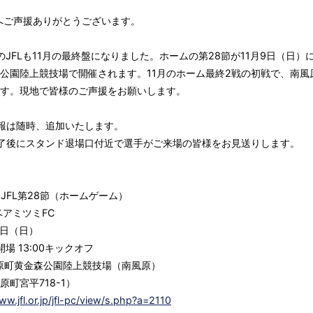
へご声援ありがとうございます。
年のJFLも11月の最終盤になりました。ホームの第28節が11月9日（日）
公園陸上競技場で開催されます。11月のホーム最終2戦の初戦で、南風
す。現地で皆様のご声援をお願いします。
報は随時、追加いたします。
了後にスタンド退場口付近で選手がご来場の皆様をお見送りします。
回JFL第28節（ホームゲーム）
ベアミツミFC
月9日（日）
0開場 13:00キックオフ
風原町黄金森公園陸上競技場（南風原）
町宮平718-1）
ww.jfl.or.jp/jfl-pc/view/s.php?a=2110