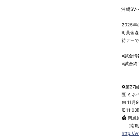
沖縄SV
2025
町黄金森
待デーで
※試合情
※試合終
⚽第27
🆚 ミネ
📅 11
⏰11:0
🏟 南
（南風原
http://w