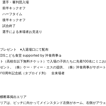
5 選手・審判団入場
0 前半キックオフ
5頃 ハーフタイム
0頃 後半キックオフ
頃 試合終了
0頃 選手による来場者お見送り
者プレゼント ※入退場口にて配布
KDSこども食堂 supported by 沖食商事🍙
ト（高校生以下無料チケット）で入場の子供たちに先着100名にミニお
ゼント。（株）ケー・ディー・エスの提供、（株）沖食商事がサポート
SV10周年記念紙（タブロイド判） 全来場者
・横断幕掲出エリア
リアは、ピッチに向かってメインスタンド左側がホーム、右側がアウェ