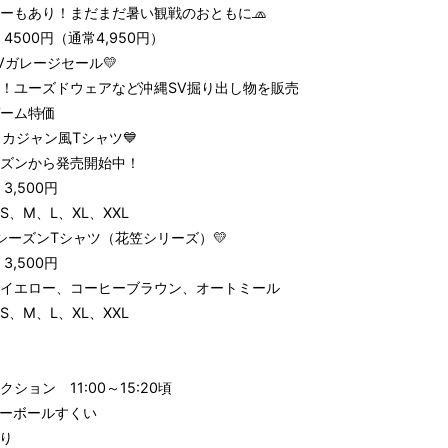
ーもあり！まだまだ暑い観戦のおともに🧢
4500円（通常4,950円）
SVガレージセール💛
！ユーズドウェアなど沖縄SV掘り出し物を販売
ーム特価
Vスカジャン風Tシャツ💙
ズンから発売開始中！
3,500円
S、M、L、XL、XXL
25シーズンTシャツ（花笠シリーズ）💛
3,500円
イエロー、コーヒーブラウン、オートミール
S、M、L、XL、XXL
クション 11:00～15:20頃
ーボールすくい
り