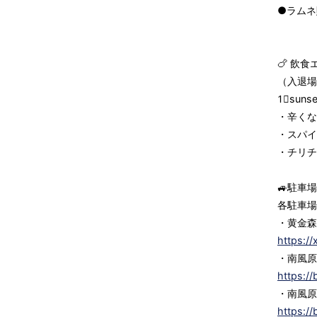
●ラムネ
🍗 飲食
（入退場
1⃣sun
・辛くな
・スパイ
・チリチ
🚙駐車
各駐車場
・黄金森
https://
・南風原
https://
・南風原
https://