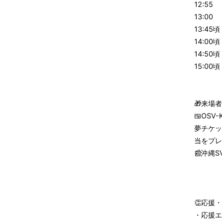
12:5
13:0
13:4
14:0
14:50
15:0
🎁来場
🍱OSV-
夢チケッ
当をプレ
📰沖縄
👏応援
・応援エ