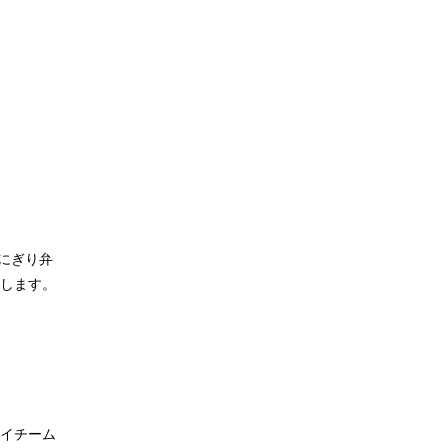
にぎり弁
します。
イチーム