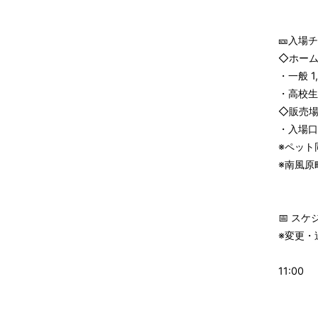
🎫入場
◇ホー
・一般 1
・高校生
◇販売
・入場口
※ペット
※南風原
📅 ス
※変更・
11:0
飲食
アト