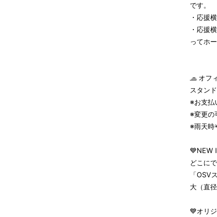
です。
・応援横
・応援横
ってホー
🧢 オ
スタンド
※お支払
※変更の
※雨天時
💙NEW 
どこにで
「OSV
大（直径
💙オリ