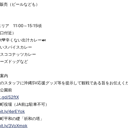
販売（ビールなども）
エリア 11:00～15:15頃
口付近）
set💙辛くない出汁カレー🍛
いスパイスカレー
スココナッツカレー
ーズドッグなど
場案内
のスタッフに沖縄SV応援グッズ等を提示して観戦である旨をお伝えく
公園前
x.gd/S2ftX
町役場（JA前は駐車不可）
bit.ly/4erEYok
町平和の礎「祈和の塔」
bit.ly/3VoXmpk