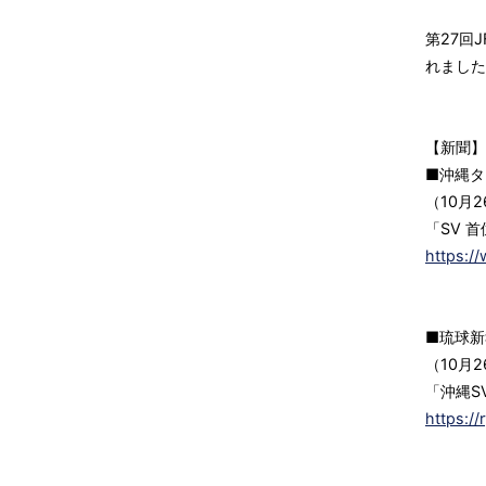
第27回
れました
【新聞】
■沖縄タ
（10月
「SV 
https:/
■琉球新
（10月
「沖縄S
https:/