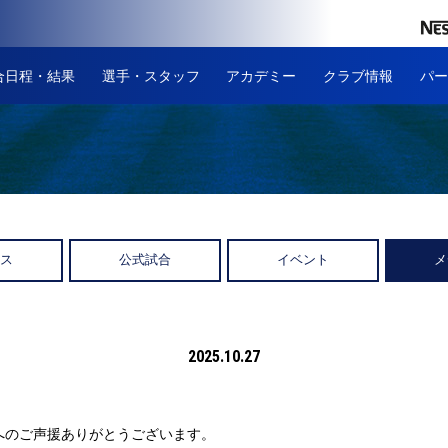
合日程・結果
選手・スタッフ
アカデミー
クラブ情報
パー
ース
公式試合
イベント
メ
2025.10.27
へのご声援ありがとうございます。