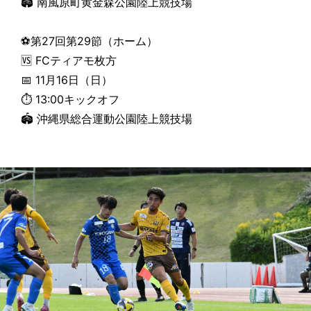
🏟 南風原町黄金森公園陸上競技場
⚽第27回第29節（ホーム）
🆚 FCティアモ枚方
📅 11月16日（日）
⏱ 13:00キックオフ
🏟 沖縄県総合運動公園陸上競技場