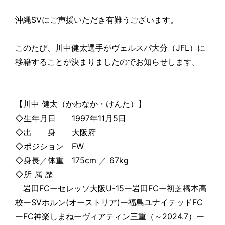
沖縄SVにご声援いただき有難うございます。
このたび、川中健太選手がヴェルスパ大分（JFL）に
移籍することが決まりましたのでお知らせします。
【川中 健太（かわなか・けんた）】
◇生年月日 1997年11月5日
◇出 身 大阪府
◇ポジション FW
◇身長／体重 175cm ／ 67kg
◇所 属 歴
岩田FCーセレッソ大阪U-15ー岩田FCー初芝橋本高
校ーSVホルン(オーストリア)ー福島ユナイテッドFC
ーFC神楽しまねーヴィアティン三重（～2024.7）ー