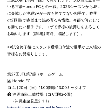
いる古豪Honda FCとの一戦。2023シーズンからJFL
に参戦した沖縄SVが一度も勝ててない相手で、昨季
の2戦目は1点差まで詰め寄るも惜敗。今節で何として
も勝ちたい相手です。コザで皆様の後押しをよろしく
お願いします（詳細は随時、追記します）。
※※試合終了後にスタンド退場口付近で選手がご来場の
皆様をお見送りします。
第27回JFL第7節（ホームゲーム）
🆚 Honda FC
📅 4月20日（日）11:00開場 13:00キックオフ
🏟 沖縄市陸上競技場（コザ運動公園）
（沖縄市諸見里2-1-1）
https://www.kozapa-osi.jp/access/