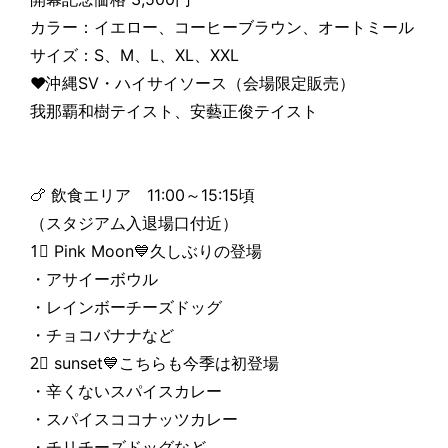
カラー：イエロー、コーヒーブラウン、オートミール
サイズ：S、M、L、XL、XXL
♥️沖縄SV・ハイサイソース（会場限定販売）
我那覇和樹テイスト、安藝正俊テイスト
🍗 飲食エリア 11:00～15:15頃
（スタジアム入退場口付近）
1⃣ Pink Moon💙久しぶりの登場
・アサイーボウル
・レインボーチーズドッグ
・チョコバナナなど
2⃣ sunset💙こちらも今季は初登場
・辛くないスパイスカレー
・スパイスココナッツカレー
・チリチーズドッグなど