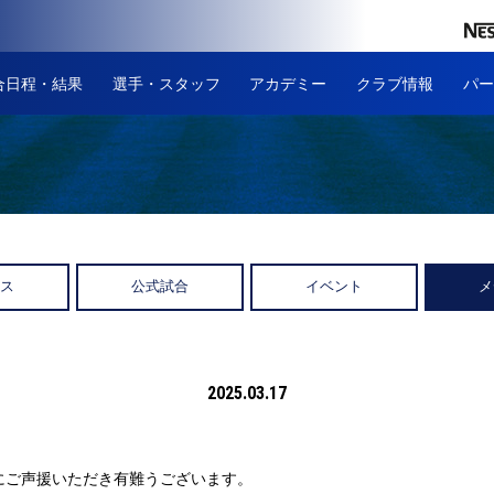
合日程・結果
選手・スタッフ
アカデミー
クラブ情報
パー
ース
公式試合
イベント
メ
2025.03.17
にご声援いただき有難うございます。