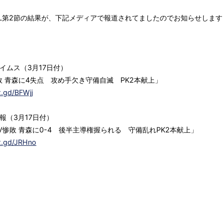
JFL第2節の結果が、下記メディアで報道されてましたのでお知らせしま
イムス（3月17日付）
敗 青森に4失点 攻め手欠き守備自滅 PK2本献上」
x.gd/BFWjj
報（3月17日付）
V惨敗 青森に0-4 後半主導権握られる 守備乱れPK2本献上」
/x.gd/JRHno