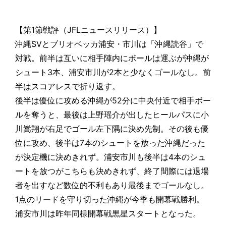
【第1節戦評（JFLニュースリリース）】
沖縄SVとブリオベッカ浦安・市川は「沖縄読谷」で
対戦。前半は互いに相手陣内にボールは運ぶが沖縄が
シュート3本、浦安市川が2本と少なくゴールなし。前
半はスコアレスで折り返す。
後半は優位に攻める沖縄が52分に中央付近で相手ボー
ルを奪うと、最後は上野瑶介が出したヒールパスに小
川嵩翔が右足でゴール左下隅に決め先制。その後も優
位に攻め、後半は7本のシュートを放った沖縄だった
が決定機に決めきれず。浦安市川も後半は4本のシュ
ートを放つがこちらも決めきれず、終了間際には退場
者を出すなど数位的不利もあり最後までゴールなし。
1点のリードを守り切った沖縄が今季も開幕戦勝利。
浦安市川は昨年同様開幕戦黒星スタートとなった。