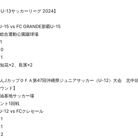
A U-13サッカーリーグ 2024】
-15 vs FC GRANDE那覇U-15
総合運動公園蹴球場
1
0
1
知花×2、長濱×2
んJカップＯＦＡ第47回沖縄県ジュニアサッカー（U-12）大会 北中
ウンド】
油基地サッカー場
ント1回戦
U-12 vs FCクレセール
1
1
2