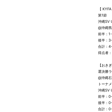
【 KYF
第1節
沖縄SV U
@沖縄県
前半：1-
後半：3-
合計：4-
得点者：
【おきぎ
選決勝ラ
@沖縄石
トーナメ
沖縄SV 
前半：0-
後半：0-
合計：0-