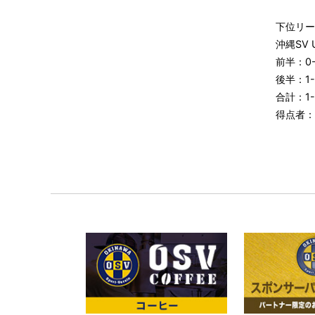
下位リー
沖縄SV 
前半：0-
後半：1-
合計：1-
得点者：