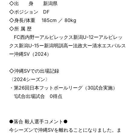
◇出 身 新潟県
◇ポジション DF
◇身長/体重 185cm ／ 80kg
◇所 属 歴
FC西内野ーアルビレックス新潟U-12ーアルビレッ
クス新潟U-15ー新潟明訓高ー法政大ー清水エスパルス
ー沖縄SV（2024）
◇沖縄SVでの出場記録
〈2024シーズン〉
・第26回日本フットボールリーグ（30試合実施）
1試合出場試合 0得点
●落合 毅人選手コメント●
今シーズンで沖縄SVを離れることになりました。ま