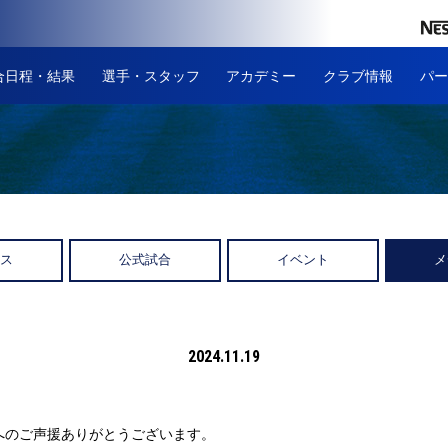
合日程・結果
選手・スタッフ
アカデミー
クラブ情報
パー
ース
公式試合
イベント
メ
2024.11.19
へのご声援ありがとうございます。