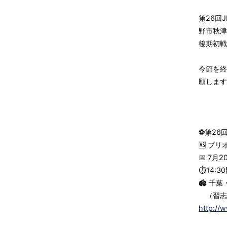
第26回
野市秋津
後期初戦
今節を終
願します
⚽第26
🆚 ブ
📅 7月
⏱14:3
🏟 千
（習志野
http://w