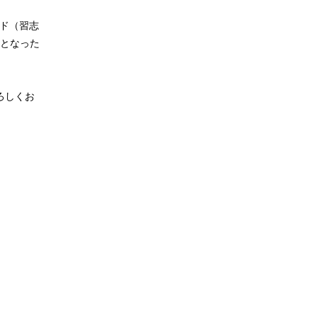
ルド（習志
となった
ろしくお