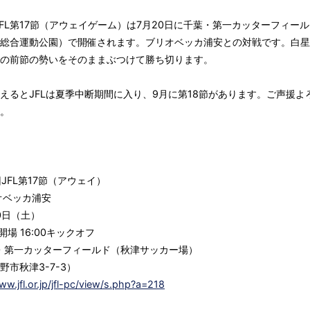
JFL第17節（アウェイゲーム）は7月20日に千葉・第一カッターフィー
総合運動公園）で開催されます。ブリオベッカ浦安との対戦です。白星
の前節の勢いをそのままぶつけて勝ち切ります。
えるとJFLは夏季中断期間に入り、9月に第18節があります。ご声援よ
。
回JFL第17節（アウェイ）
リオベッカ浦安
20日（土）
0開場 16:00キックオフ
葉・第一カッターフィールド（秋津サッカー場）
市秋津3-7-3）
ww.jfl.or.jp/jfl-pc/view/s.php?a=218