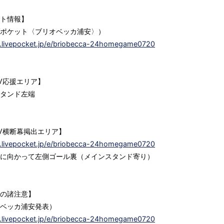
ト情報】
ポケット〈ブリオベッカ浦安〉）
/t.livepocket.jp/e/briobecca-24homegame0720
V応援エリア】
タンド左端
V横断幕掲出エリア】
/t.livepocket.jp/e/briobecca-24homegame0720
に向かって左側ゴール裏（メインスタンド寄り）
の諸注意】
ベッカ浦安発表）
/t.livepocket.jp/e/briobecca-24homegame0720