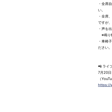
・全席自
い。
・全席、
ですが、
・声を出
※鳴り
・車椅子
ださい。
📲 ライ
7月20日
（You
https: