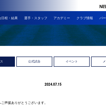
合日程・結果
選手・スタッフ
アカデミー
クラブ情報
パー
ース
公式試合
イベント
メ
2024.07.15
へご声援ありがとうございます。