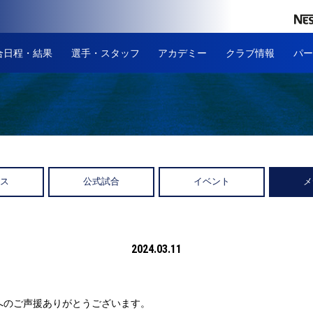
合日程・結果
選手・スタッフ
アカデミー
クラブ情報
パー
ース
公式試合
イベント
メ
2024.03.11
へのご声援ありがとうございます。