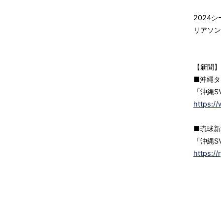
2024
リアソン
【新聞】
■沖縄タ
「沖縄S
https:/
■琉球新
「沖縄S
https:/