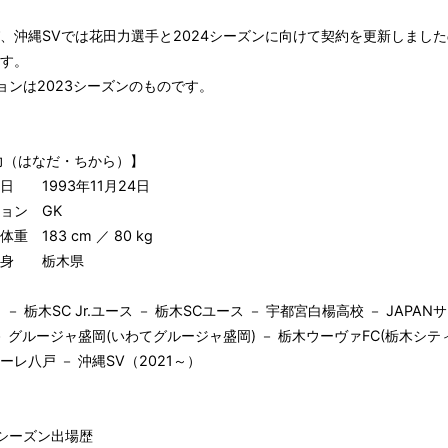
、沖縄SVでは花田力選手と2024シーズンに向けて契約を更新しまし
す。
ョンは2023シーズンのものです。
力（はなだ・ちから）】
日 1993年11月24日
ョン GK
重 183 cm ／ 80 kg
身 栃木県
 － 栃木SC Jr.ユース － 栃木SCユース － 宇都宮白楊高校 － JAPA
－ グルージャ盛岡(いわてグルージャ盛岡) － 栃木ウーヴァFC(栃木シティ 
ーレ八戸 － 沖縄SV（2021～）
3シーズン出場歴