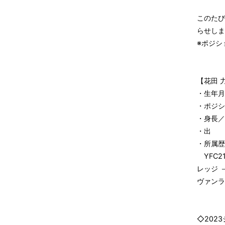
このたび
らせしま
※ポジシ
【花田 
・生年月
・ポジシ
・身長／体
・出 
・所属歴
YFC21
レッジ 
ヴァンラ
◇202