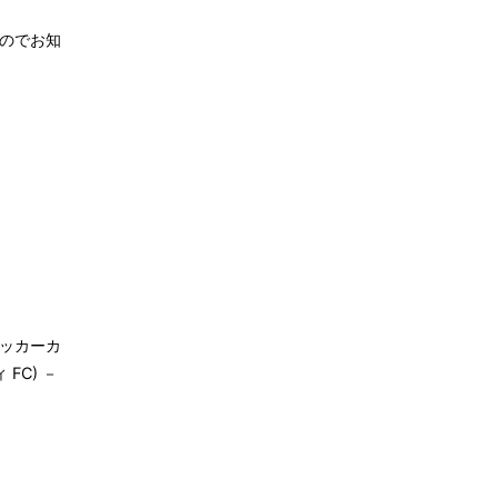
たのでお知
Nサッカーカ
FC) －