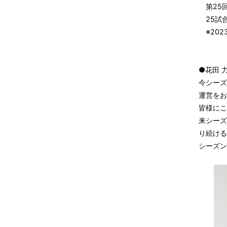
第25回
25試合
※202
●花田 
今シーズ
運営をお
皆様にこ
来シーズ
り続ける
シーズン