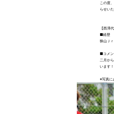
この度、
らせいた
【西澤代
■経歴
狭山Ｊｒ
■コメン
二月から
います！
※写真に