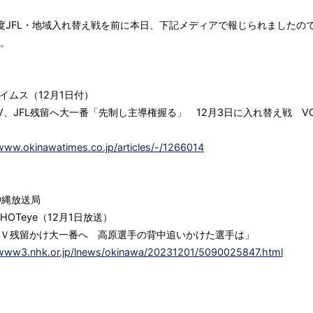
年度JFL・地域入れ替え戦を前に本日、下記メディアで報じられましたの
。
イムス（12月1日付）
V、JFL残留へ大一番「先制し主導権握る」 12月3日に入れ替え戦 VO
」
/www.okinawatimes.co.jp/articles/-/1266014
沖縄放送局
HOTeye（12月1日放送）
Ｖ残留かけ大一番へ 高原選手の背中追いかけた選手は」
/www3.nhk.or.jp/lnews/okinawa/20231201/5090025847.html