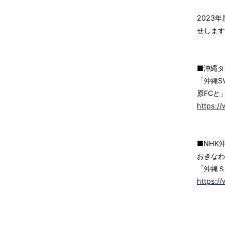
2023
せします
■沖縄タ
「沖縄S
原FCと
https:/
■NHK
おきなわ
「沖縄Ｓ
https:/