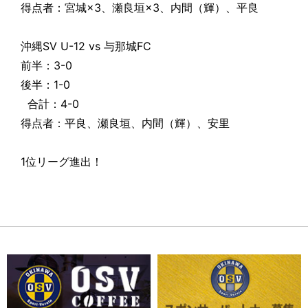
得点者：宮城×3、瀬良垣×3、内間（輝）、平良
沖縄SV U-12 vs 与那城FC
前半：3-0
後半：1-0
合計：4-0
得点者：平良、瀬良垣、内間（輝）、安里
1位リーグ進出！