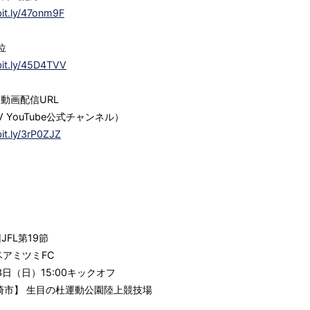
bit.ly/47onm9F
位
bit.ly/45D4TVV
節動画配信URL
 YouTube公式チャンネル）
bit.ly/3rP0ZJZ
JFL第19節
ベアミツミFC
23日（日）15:00キックオフ
宮崎市】 生目の杜運動公園陸上競技場