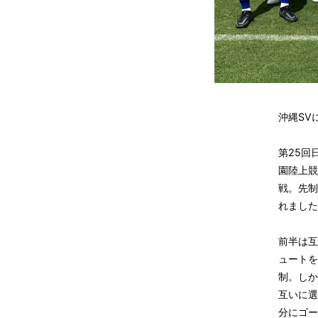
沖縄SV
第25回
園陸上競
戦。先制
れました
前半は互
ュートを
制。しか
互いに選
分にゴー