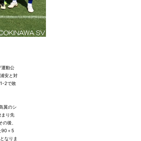
ザ運動公
浦安と対
-2で敗
島翼のシ
決まり先
その後、
90＋5
となりま