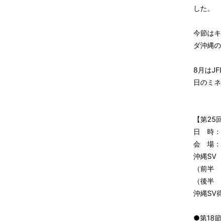
した。
今節はキ
ダ沖縄の
8月はJ
日のミネ
【第25回
日 時：7
会 場：
沖縄SV
（前半 
（後半 
沖縄SV
●第18