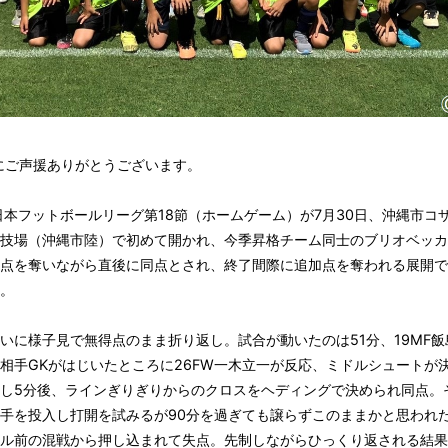
にご声援ありがとうございます。
日本フットボールリーグ第18節（ホームゲーム）が7月30日、沖縄市コ
技場（沖縄市陸）で初めて開かれ、今季昇格チーム同士のブリオベッカ
点を奪いながら直後に同点とされ、終了間際に追加点を奪われる展開で1
。
いに様子見で無得点のまま折り返し。試合が動いたのは51分、19MF飯
相手GKがはじいたところに26FW一木立一が反応、ミドルシュートが
し5分後、ラインぎりぎりからのクロスをヘディングで決められ同点。
手を投入し打開を試みるが90分を過ぎても譲らずこのままかと思われた
ル前の混戦から押し込まれて失点。先制しながらひっくり返される結果