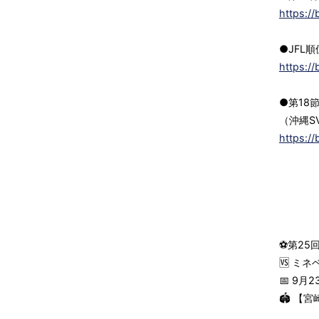
https://
●JFL順
https://
●第18
（沖縄SV
https://
⚽第25回
🆚 ミネ
📅 9月
🏟 【