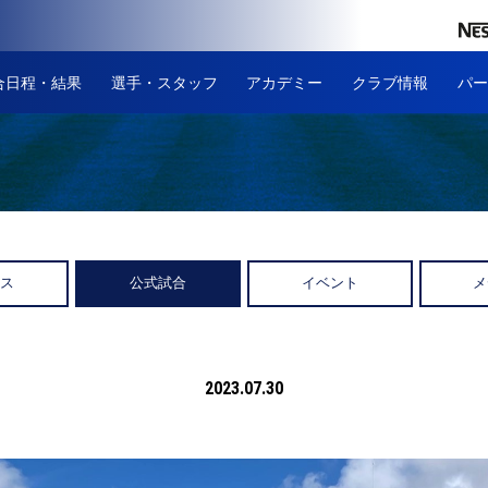
合日程・結果
選手・スタッフ
アカデミー
クラブ情報
パー
ース
公式試合
イベント
メ
2023.07.30