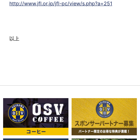
http://www.jfl.or.jp/jfl-pc/view/s.php?a=251
以上