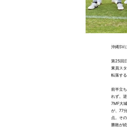
沖縄SV
第25回
東員スタ
転落する
前半立ち
れず。逆
7MF大
が、77
点。その
勝敗が続