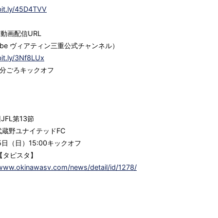
bit.ly/45D4TVV
節動画配信URL
Tube ヴィアティン三重公式チャンネル）
bit.ly/3Nf8LUx
0分ごろキックオフ
JFL第13節
京武蔵野ユナイテッドFC
25日（日）15:00キックオフ
縄【タピスタ】
/www.okinawasv.com/news/detail/id/1278/