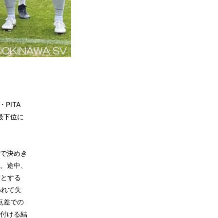
PITA
最下位に
で決めき
。途中、
うとする
われて失
点差での
付ける結