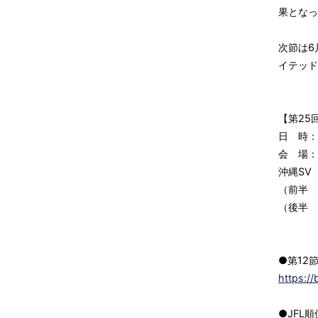
果となっ
次節は6
イテッド
【第25回
日 時：6
会 場：
沖縄SV
（前半 
（後半 
●第12
https:/
●JFL順