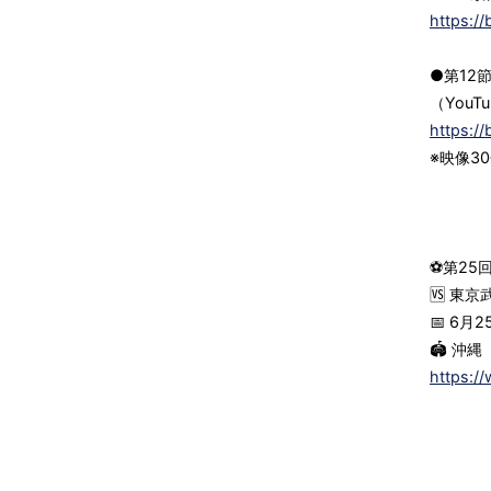
https://
●第12
（You
https://
※映像3
⚽第25回
🆚 東
📅 6月
🏟 沖
https:/