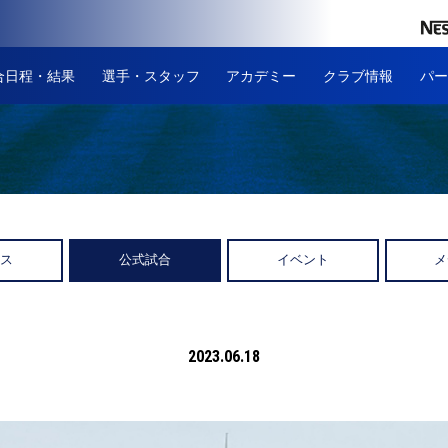
合日程・結果
選手・スタッフ
アカデミー
クラブ情報
パー
ース
公式試合
イベント
メ
2023.06.18