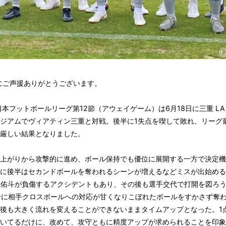
にご声援ありがとうございます。
日本フットボールリーグ第12節（アウェイゲーム）は6月18日に三重 LA・
ジアムでヴィアティン三重と対戦。後半に1失点を喫して敗れ、リーグ
厳しい結果となりました。
上がりから攻撃的に進め、ボール保持でも優位に展開する一方で決定機
に後半はセカンドボールを奪われるシーンが増えるなどミスが出始める
城佑斗が負傷するアクシデントもあり、その後も選手交代で打開を図ろ
分に相手クロスボールへの対応が甘くなりこぼれたボールをすかさず奪
後も大きく流れを変えることができないままタイムアップとなった。1
いてるだけに、改めて、攻守ともに精度アップが求められることを印象