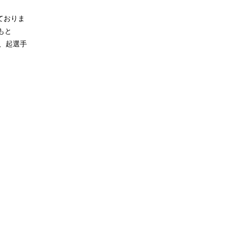
ておりま
もと
、起選手