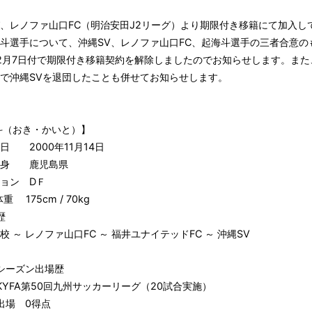
、レノファ山口FC（明治安田J2リーグ）より期限付き移籍にて加入し
斗選手について、沖縄SV、レノファ山口FC、起海斗選手の三者合意の
年2月7日付で期限付き移籍契約を解除しましたのでお知らせします。また
で沖縄SVを退団したことも併せてお知らせします。
斗（おき・かいと）】
日 2000年11月14日
身 鹿児島県
ョン ⅮＦ
重 175cm / 70kg
歴
 ～ レノファ山口FC ～ 福井ユナイテッドFC ～ 沖縄SV
2シーズン出場歴
KYFA第50回九州サッカーリーグ（20試合実施）
出場 0得点