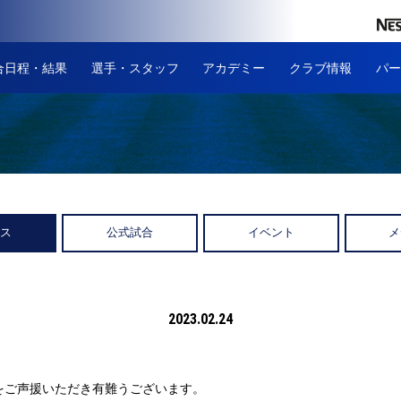
合日程・結果
選手・スタッフ
アカデミー
クラブ情報
パー
ース
公式試合
イベント
メ
2023.02.24
をご声援いただき有難うございます。