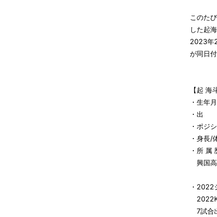
このたび
した起海
2023
が同日付
【起 海
・生年月
・出 
・ポジシ
・身長/体
・所 属 
興国高校
・202
2022
7試合