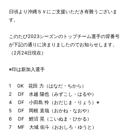
日頃より沖縄ＳＶにご支援いただき有難うございま
す。
このたび2023シーズンのトップチーム選手の背番号
が下記の通りに決まりましたのでお知らせします。
（2月24日現在）
※印は新加入選手
1 GK 花田 力（はなだ・ちから）
2 DF 水越 陽也（みずこし・はるや）
4 DF 小田島 怜（おだじま・りょう）※
5 DF 岡根 直哉（おかね・なおや）
6 DF 鯉沼 晃（こいぬま・ひかる）
7 MF 大城 佑斗（おおしろ・ゆうと）