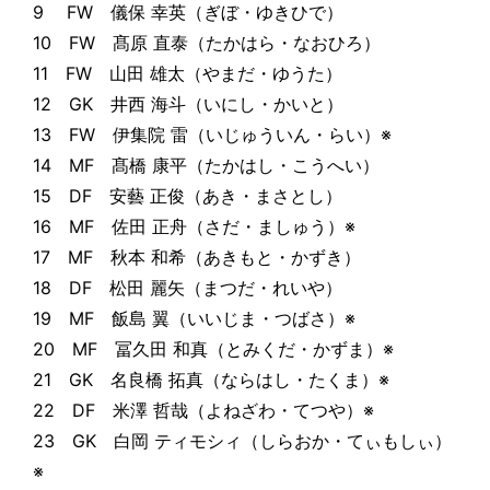
9 FW 儀保 幸英（ぎぼ・ゆきひで）
10 FW 髙原 直泰（たかはら・なおひろ）
11 FW 山田 雄太（やまだ・ゆうた）
12 GK 井西 海斗（いにし・かいと）
13 FW 伊集院 雷（いじゅういん・らい）※
14 MF 髙橋 康平（たかはし・こうへい）
15 DF 安藝 正俊（あき・まさとし）
16 MF 佐田 正舟（さだ・ましゅう）※
17 MF 秋本 和希（あきもと・かずき）
18 DF 松田 麗矢（まつだ・れいや）
19 MF 飯島 翼（いいじま・つばさ）※
20 MF 冨久田 和真（とみくだ・かずま）※
21 GK 名良橋 拓真（ならはし・たくま）※
22 DF 米澤 哲哉（よねざわ・てつや）※
23 GK 白岡 ティモシィ（しらおか・てぃもしぃ）
※