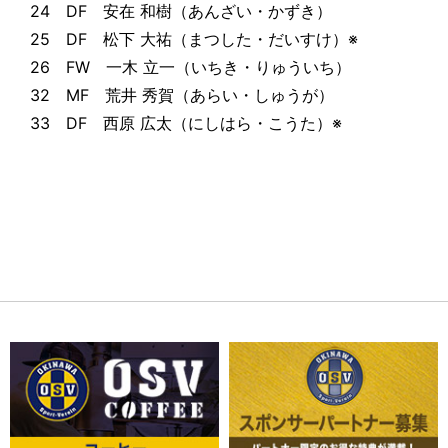
24 DF 安在 和樹（あんざい・かずき）
25 DF 松下 大祐（まつした・だいすけ）※
26 FW 一木 立一（いちき・りゅういち）
32 MF 荒井 秀賀（あらい・しゅうが）
33 DF 西原 広太（にしはら・こうた）※