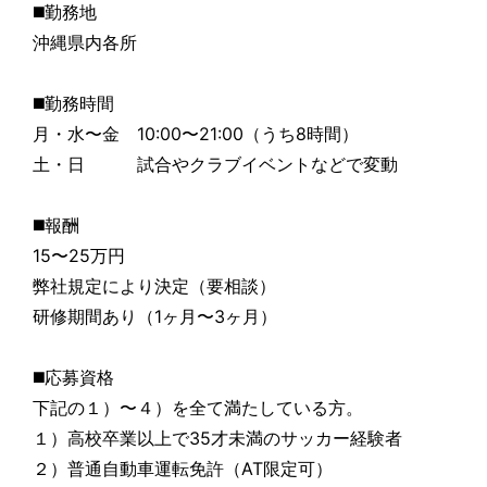
◼️勤務地
沖縄県内各所
◼️勤務時間
月・水〜金 10:00〜21:00（うち8時間）
土・日 試合やクラブイベントなどで変動
◼️報酬
15〜25万円
弊社規定により決定（要相談）
研修期間あり（1ヶ月〜3ヶ月）
◼️応募資格
下記の１）〜４）を全て満たしている方。
１）高校卒業以上で35才未満のサッカー経験者
２）普通自動車運転免許（AT限定可）