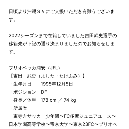
日頃より沖縄ＳＶにご支援いただき有難うございま
す。
2022シーズンまで在籍していました吉田武史選手の
移籍先が下記の通り決まりましたのでお知らせしま
す。
ブリオベッカ浦安（JFL）
【吉田 武史（よした・たけふみ）】
・生年月日 1995年12月5日
・ポジション DF
・身長／体重 178 cm ／ 74 kg
・所属歴
東寺方サッカー少年団〜FC多摩ジュニアユース〜
日本学園高等学校〜帝京大学〜東京23FC〜ブリオベ