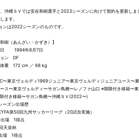
、沖縄ＳＶでは安在和樹選手と2023シーズンに向けて契約を更新しま
します。
ョンは2022シーズンのものです。
和樹（あんざい・かずき）】
日 1994年8月7日
ョン DF
重 172 cm ／ 68 kg
〜東京ヴェルディ1969ジュニア〜東京ヴェルディジュニアユース〜
ース〜東京ヴェルディ〜サガン鳥栖〜レノファ山口 ※期限付き移籍〜
期限付き移籍〜サガン鳥栖〜沖縄ＳＶ(2022〜)
2シーズン出場歴
KYFA第50回九州サッカーリーグ（20試合実施）
出場 1得点
回天皇杯
出場 1得点