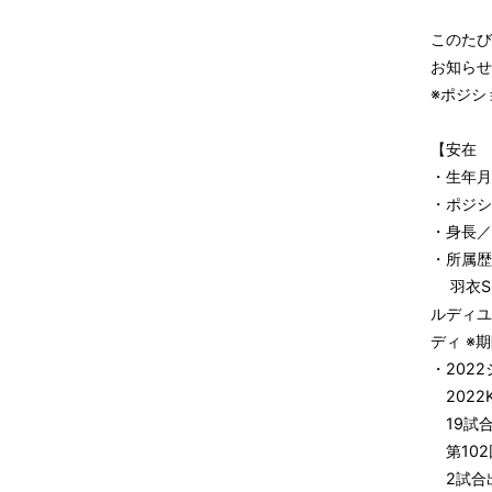
このたび
お知らせ
※ポジシ
【安在 
・生年月
・ポジシ
・身長／体
・所属歴
羽衣SC
ルディユ
ディ ※
・202
2022
19試合
第102
2試合