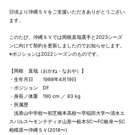
日頃より沖縄ＳＶをご支援いただきありがとうござい
ます。
このたび、沖縄ＳＶでは岡根直哉選手と2023シーズ
ンに向けて契約を更新しましたのでお知らせします。
※ポジションは2022シーズンのものです。
【岡根 直哉（おかね・なおや）】
・生年月日 1988年4月19日
・ポジション DF
・身長／体重 190 cm ／ 83 kg
・所属歴
浅香山中学校〜初芝橋本高校〜早稲田大学〜清水エ
スパルス〜モンテディオ山形〜栃木SC〜FC岐阜〜SC
相模原〜沖縄ＳＶ(2018〜)