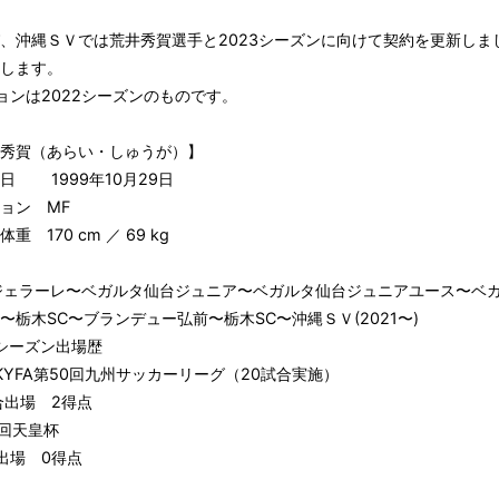
、沖縄ＳＶでは荒井秀賀選手と2023シーズンに向けて契約を更新しま
します。
ョンは2022シーズンのものです。
秀賀（あらい・しゅうが）】
日 1999年10月29日
ョン MF
重 170 cm ／ 69 kg
ジェラーレ〜ベガルタ仙台ジュニア〜ベガルタ仙台ジュニアユース〜ベ
〜栃木SC〜ブランデュー弘前〜栃木SC〜沖縄ＳＶ(2021〜)
2シーズン出場歴
KYFA第50回九州サッカーリーグ（20試合実施）
出場 2得点
回天皇杯
出場 0得点