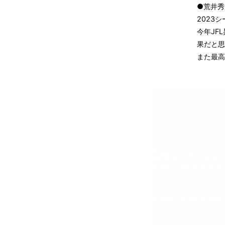
●荒井秀
2023
今年JF
果だと思
また最高