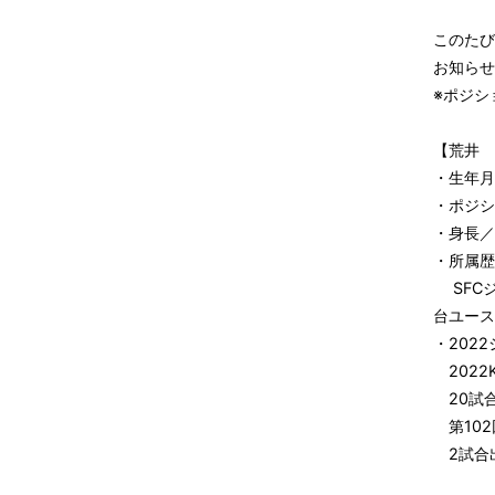
このたび
お知らせ
※ポジシ
【荒井 
・生年月
・ポジシ
・身長／体
・所属歴
SFC
台ユース
・202
2022
20試合
第102
2試合