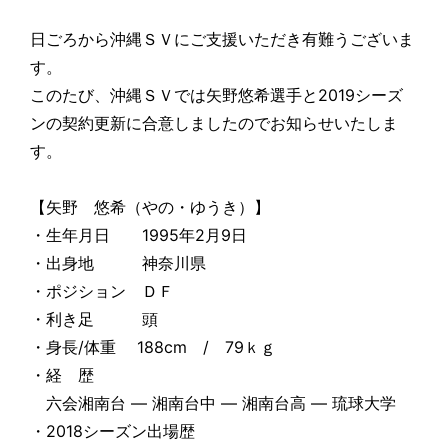
日ごろから沖縄ＳＶにご支援いただき有難うございま
す。
このたび、沖縄ＳＶでは矢野悠希選手と2019シーズ
ンの契約更新に合意しましたのでお知らせいたしま
す。
【矢野 悠希（やの・ゆうき）】
・生年月日 1995年2月9日
・出身地 神奈川県
・ポジション ＤＦ
・利き足 頭
・身長/体重 188cm / 79ｋｇ
・経 歴
六会湘南台 ― 湘南台中 ― 湘南台高 ― 琉球大学
・2018シーズン出場歴