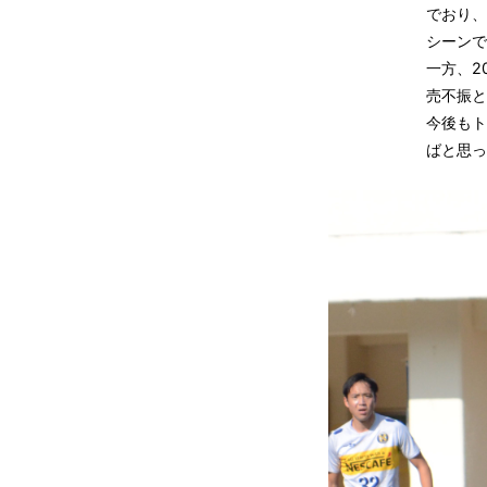
でおり、
シーンで
一方、2
売不振と
今後もト
ばと思っ