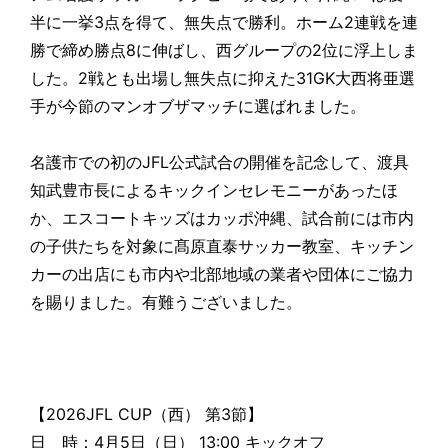
半に一挙3点を得て、無失点で勝利。ホーム2連戦を連
勝で締め勝点8に伸ばし、西グループの2位に浮上しま
した。2戦とも出場し無失点に抑えた31GK大西将亜選
手が今節のマンオブザマッチに選ばれました。
名護市での初のJFL公式試合の開催を記念して、渡具
知武豊市長によるキックインセレモニーがあったほ
か、エスコートキッズはカッポ沖縄、試合前には市内
の子供たちを対象に髙原直泰サッカー教室、キッチン
カーの出店にも市内や北部地域の業者や団体にご協力
を賜りました。有難うございました。
【2026JFL CUP（西） 第3節】
日 時：4月5日（日） 13:00 キックオフ