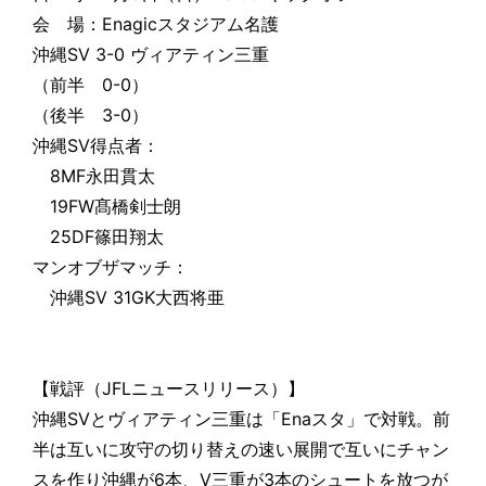
会 場：Enagicスタジアム名護
沖縄SV 3-0 ヴィアティン三重
（前半 0-0）
（後半 3-0）
沖縄SV得点者：
8MF永田貫太
19FW髙橋剣士朗
25DF篠田翔太
マンオブザマッチ：
沖縄SV 31GK大西将亜
【戦評（JFLニュースリリース）】
沖縄SVとヴィアティン三重は「Enaスタ」で対戦。前
半は互いに攻守の切り替えの速い展開で互いにチャン
スを作り沖縄が6本、V三重が3本のシュートを放つが