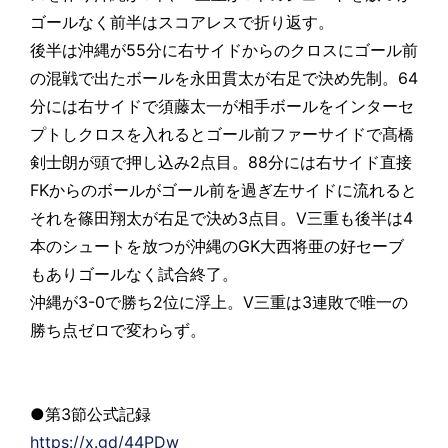
ゴールなく前半はスコアレスで折り返す。
後半は沖縄が55分に右サイドからのクロスにゴール前
の混戦で出たボールを永田貫太が右足で決め先制。64
分には右サイドで須藤太一が相手ボールをインターセ
プトしクロスを入れるとゴール前ファーサイドで髙橋
剣士朗が頭で押し込み2点目。88分には右サイド直接
FKからのボールがゴール前を過ぎ左サイドに流れると
それを篠田翔太が右足で決め3点目。V三重も後半は4
本のシュートを放つが沖縄のGK大西将亜の好セーブ
もありゴールなく試合終了。
沖縄が3-0で勝ち2位に浮上。V三重は3連敗で唯一の
勝ち点ゼロで変わらず。
●第3節公式記録
https://x.gd/44PDw