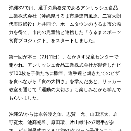
沖縄SVでは、選手の勤務先であるアンリッシュ食品
工業株式会社（沖縄県うるま市勝連南風原、二宮大朗
代表取締役）と共同で、ホームタウンのうるま市の協
力を得て、市内の児童館と連携した「うるまスポーツ
食育プロジェクト」をスタートしました。
第一回が本日（7月11日）、なかきす児童センターで
開かれ、アンリッシュ食品工業株式会社が製造したピ
ザ100枚を子供たちに贈呈、選手達と焼きたてのピザ
を食べながら「食の大切さ」を学んだあと、サッカー
教室を通じて「運動の大切さ」も楽しみながら学んで
もらいました。
沖縄SVからは永谷陵之佑、志賀一允、山田涼太、岩
野寛太、池髙暢希、原田環、片山雄斗の7選手が参
加。ピザ贈呈式のときは約80名だった子供たちも、サ